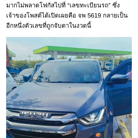
มากไม่พลาดโฟกัสไปที่ “เลขทะเบียนรถ” ซึ่ง
เจ้าของโพสต์ได้เปิดเผยคือ จพ 5619 กลายเป็น
อีกหนึ่งตัวเลขที่ถูกจับตาในงวดนี้