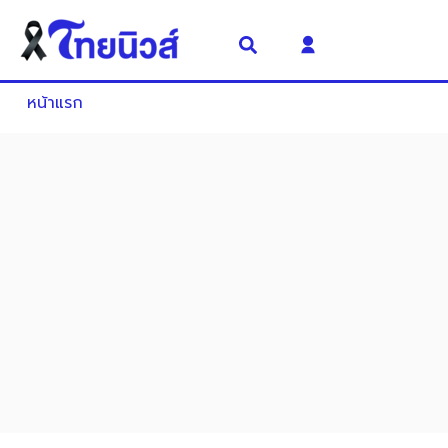
หน้าแรก