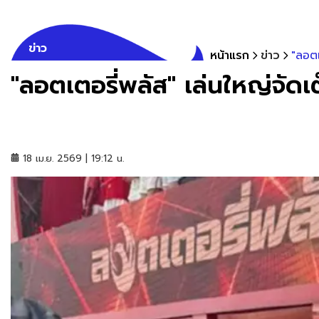
ข่าว
หน้าแรก
ข่าว
"ลอตเ
"ลอตเตอรี่พลัส" เล่นใหญ่จัด
18 เม.ย. 2569 | 19:12 น.