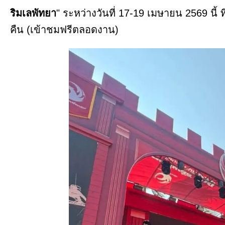
ริมเลพัทยา
" ระหว่างวันที่ 17-19 เมษายน 2569 นี้
คืน (เข้าชมฟรีตลอดงาน)