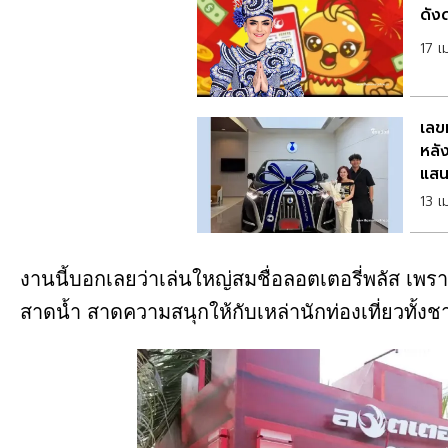
ดัง
17 
เลข
หลั
แส
13 
งานนี้บอกเลยว่าเล่นใหญ่สมชื่อลอตเตอรี่พลัส เพ
สาดน้ำ สาดความสนุกให้กับเหล่านักท่องเที่ยวทั้งช