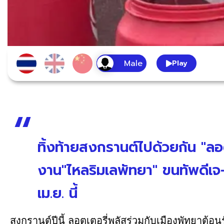
Play
ทิ้งท้ายสงกรานต์ไปด้วยกัน "ลอต
งาน"ไหลริมเลพัทยา" ขนทัพดีเจ
เม.ย. นี้
สงกรานต์ปีนี้ ลอตเตอรี่พลัสร่วมกับเมืองพัทยาต้อ