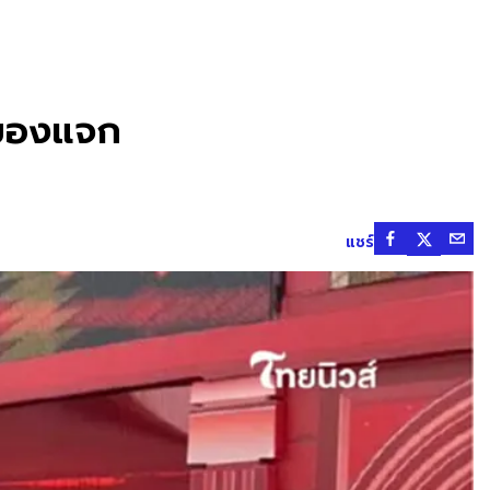
-ของแจก
แชร์