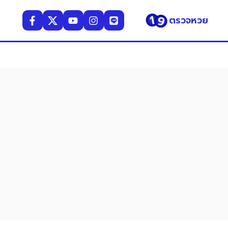
ตรวจหวย