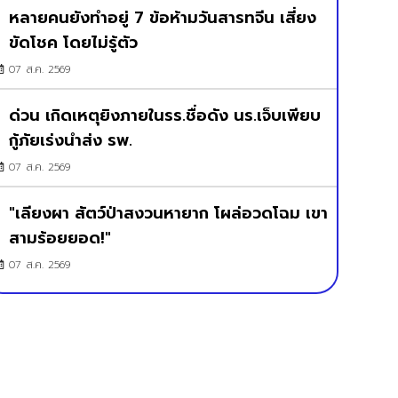
หลายคนยังทำอยู่ 7 ข้อห้ามวันสารทจีน เสี่ยง
ขัดโชค โดยไม่รู้ตัว
07 ส.ค. 2569
ด่วน เกิดเหตุยิงภายในรร.ชื่อดัง นร.เจ็บเพียบ
กู้ภัยเร่งนำส่ง รพ.
07 ส.ค. 2569
"เลียงผา สัตว์ป่าสงวนหายาก โผล่อวดโฉม เขา
สามร้อยยอด!"
07 ส.ค. 2569