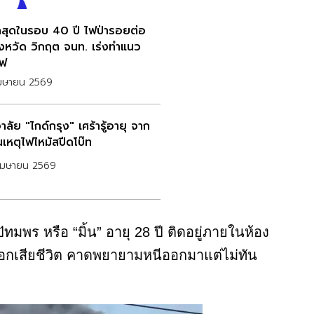
กสุดในรอบ 40 ปี ไฟป่ารอยต่อ
ังหวัด วิกฤต จนท. เร่งทำแนว
ไฟ
เมษายน 2569
าลัย "ไกด์กรุง" เศร้ารู้อายุ จาก
นเหตุไฟไหม้สปีดโบ๊ท
เมษายน 2569
ทมพร หรือ “มิ้น” อายุ 28 ปี ติดอยู่ภายในห้อง
ลอกเสียชีวิต คาดพยายามหนีออกมาแต่ไม่ทัน