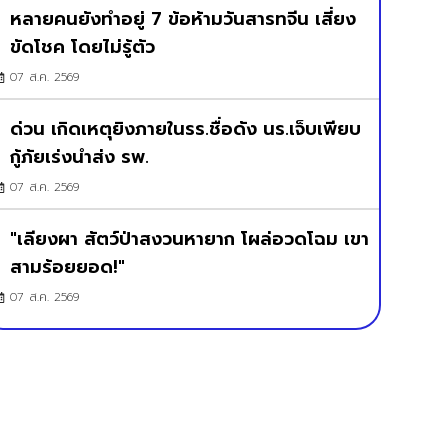
หลายคนยังทำอยู่ 7 ข้อห้ามวันสารทจีน เสี่ยง
ขัดโชค โดยไม่รู้ตัว
07 ส.ค. 2569
ด่วน เกิดเหตุยิงภายในรร.ชื่อดัง นร.เจ็บเพียบ
กู้ภัยเร่งนำส่ง รพ.
07 ส.ค. 2569
"เลียงผา สัตว์ป่าสงวนหายาก โผล่อวดโฉม เขา
สามร้อยยอด!"
07 ส.ค. 2569