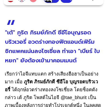
"เต้" ภูริต ภิรมย์ภักดี ซีอีโอบุญรอด
บริวเวอรี่ อวดร่างทองฟิตแอนด์เฟิร์ม
ซิกแพคแน่นลงโซเซี่ยล ทำเอา "เบียร์ ใบ
หยก" ยังต้องเข้ามาคอมเมนต์
เรียกว่าไอจีแทบแตก สร้างเสียงฮือฮาเป็นอย่าง
มาก เมื่อ
ภูริต ภิรมย์ภักดี ซีอีโอ บุญรอดบริวเว
อรี่
ได้ฤกษ์อวดร่างทองลงโซเชี่ยล โดยช็อตดัง
กล่าว เต้ ภูริต โพสต์ในไอจี @tae_bhurit เป็น
ภาพเบื้องหลังการถ่ายทำโปรเจกต์หนึ่ง ในลุคสุด