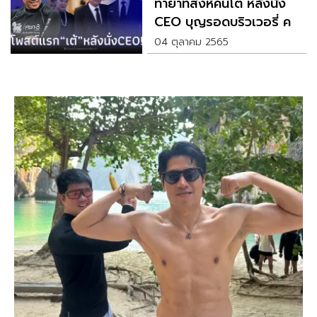
ทายาทสิงห์คนโต หลังนั่ง
CEO บุญรอดบริวเวอรี่ คน
ใหม่
04 ตุลาคม 2565