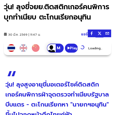
วุ่น! ลุงขี่จยย.ติดสติกเกอร์คนพิการ
บุกทำเนียบ ตะโกนเรียกอนุทิน
แชร์
30 มี.ค. 2569 | 11:47 น.
Play
Loading...
วุ่น! ลุงสูงอายุขี่มอเตอร์ไซค์ติดสติก
เกอร์คนพิการฝ่าจุดตรวจทำเนียบรัฐบาล
บีบแตร - ตะโกนเรียกหา "นายกฯอนุทิน"
ขึ้นไปจอดหน้าตึกไทยคู่ฟ้า