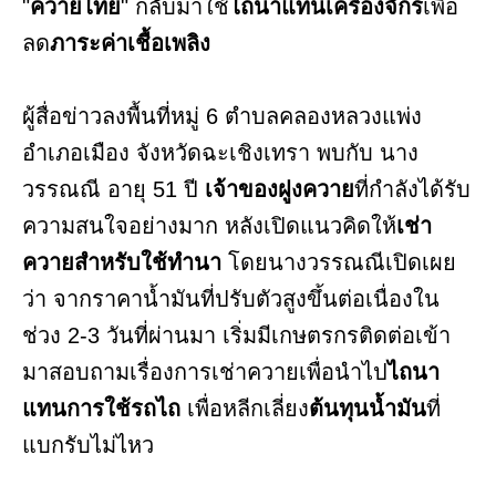
"
ควายไทย
" กลับมาใช้
ไถนาแทนเครื่องจักร
เพื่อ
ลด
ภาระค่าเชื้อเพลิง
ผู้สื่อข่าวลงพื้นที่หมู่ 6 ตำบลคลองหลวงแพ่ง
อำเภอเมือง จังหวัดฉะเชิงเทรา พบกับ นาง
วรรณณี อายุ 51 ปี
เจ้าของฝูงควาย
ที่กำลังได้รับ
ความสนใจอย่างมาก หลังเปิดแนวคิดให้
เช่า
ควายสำหรับใช้ทำนา
โดยนางวรรณณีเปิดเผย
ว่า จากราคาน้ำมันที่ปรับตัวสูงขึ้นต่อเนื่องใน
ช่วง 2-3 วันที่ผ่านมา เริ่มมีเกษตรกรติดต่อเข้า
มาสอบถามเรื่องการเช่าควายเพื่อนำไป
ไถนา
แทนการใช้รถไถ
เพื่อหลีกเลี่ยง
ต้นทุนน้ำมัน
ที่
แบกรับไม่ไหว