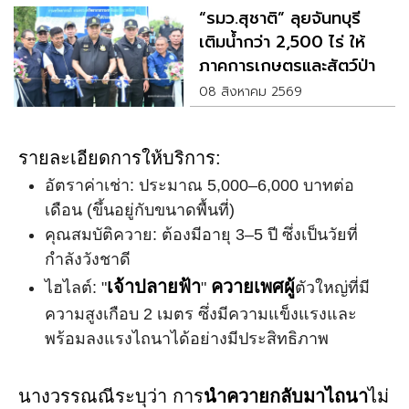
“รมว.สุชาติ” ลุยจันทบุรี
เติมน้ำกว่า 2,500 ไร่ ให้
ภาคการเกษตรและสัตว์ป่า
08 สิงหาคม 2569
รายละเอียดการให้บริการ:
อัตราค่าเช่า: ประมาณ 5,000–6,000 บาทต่อ
เดือน (ขึ้นอยู่กับขนาดพื้นที่)
คุณสมบัติควาย: ต้องมีอายุ 3–5 ปี ซึ่งเป็นวัยที่
กำลังวังชาดี
เจ้าปลายฟ้า
ควายเพศผู้
ไฮไลต์: "
"
ตัวใหญ่ที่มี
ความสูงเกือบ 2 เมตร ซึ่งมีความแข็งแรงและ
พร้อมลงแรงไถนาได้อย่างมีประสิทธิภาพ
นางวรรณณีระบุว่า การ
นำควายกลับมาไถนา
ไม่