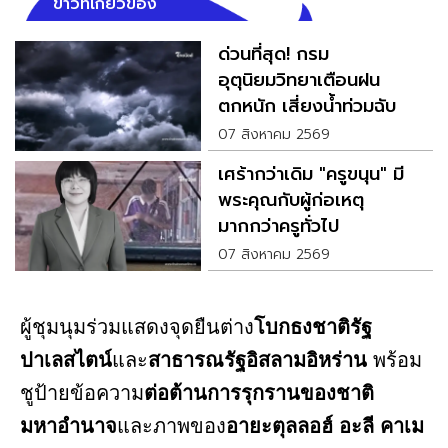
ข่าวที่เกี่ยวข้อง
ด่วนที่สุด! กรม
อุตุนิยมวิทยาเตือนฝน
ตกหนัก เสี่ยงน้ำท่วมฉับ
พลัน
07 สิงหาคม 2569
เศร้ากว่าเดิม "ครูขนุน" มี
พระคุณกับผู้ก่อเหตุ
มากกว่าครูทั่วไป
07 สิงหาคม 2569
ผู้ชุมนุมร่วมแสดงจุดยืนต่าง
โบกธงชาติรัฐ
ปาเลสไตน์
และ
สาธารณรัฐอิสลามอิหร่าน
พร้อม
ชูป้ายข้อความ
ต่อต้านการรุกรานของชาติ
มหาอำนาจ
และภาพของ
อายะตุลลอฮ์ อะลี คาเม