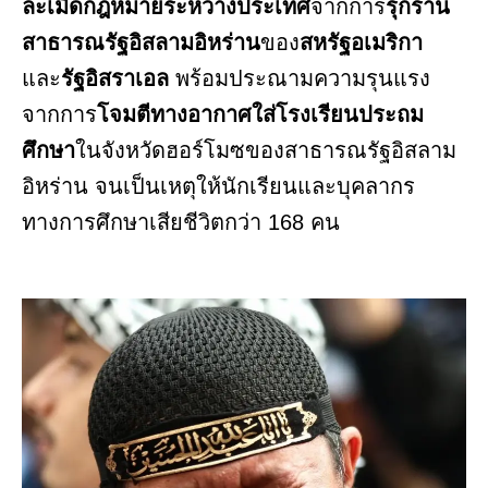
ละเมิดกฎหมายระหว่างประเทศ
จากการ
รุกราน
สาธารณรัฐอิสลามอิหร่าน
ของ
สหรัฐอเมริกา
และ
รัฐอิสราเอล
พร้อมประณามความรุนแรง
จากการ
โจมตีทางอากาศใส่โรงเรียนประถม
ศึกษา
ในจังหวัดฮอร์โมซของสาธารณรัฐอิสลาม
อิหร่าน จนเป็นเหตุให้นักเรียนและบุคลากร
ทางการศึกษาเสียชีวิตกว่า 168 คน