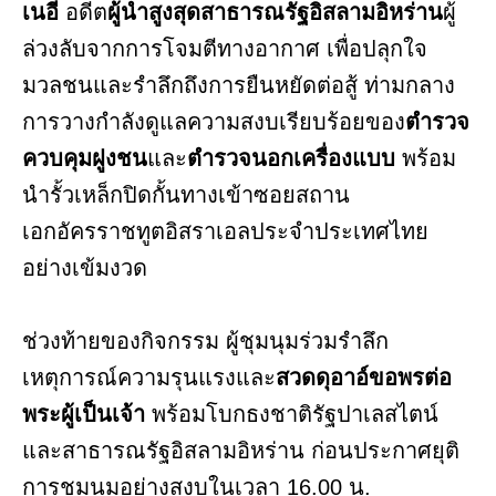
เนอี
อดีต
ผู้นำสูงสุดสาธารณรัฐอิสลามอิหร่าน
ผู้
ล่วงลับจากการโจมตีทางอากาศ เพื่อปลุกใจ
มวลชนและรำลึกถึงการยืนหยัดต่อสู้ ท่ามกลาง
การวางกำลังดูแลความสงบเรียบร้อยของ
ตำรวจ
ควบคุมฝูงชน
และ
ตำรวจนอกเครื่องแบบ
พร้อม
นำรั้วเหล็กปิดกั้นทางเข้าซอยสถาน
เอกอัครราชทูตอิสราเอลประจำประเทศไทย
อย่างเข้มงวด
ช่วงท้ายของกิจกรรม ผู้ชุมนุมร่วมรำลึก
เหตุการณ์ความรุนแรงและ
สวดดุอาอ์ขอพรต่อ
พระผู้เป็นเจ้า
พร้อมโบกธงชาติรัฐปาเลสไตน์
และสาธารณรัฐอิสลามอิหร่าน ก่อนประกาศยุติ
การชุมนุมอย่างสงบในเวลา 16.00 น.