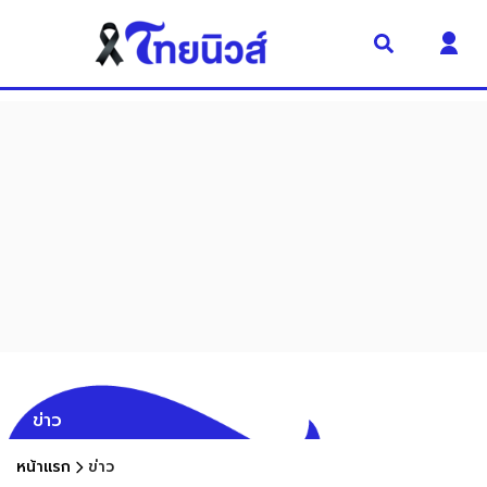
ข่าว
หน้าแรก
ข่าว