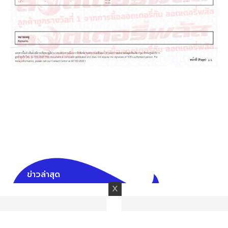
ข่าวล่าสุด