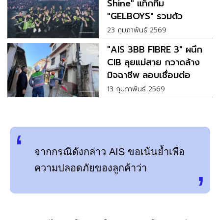
Shine" แท็กทีม
"GELBOYS" รวมตัว
สะเทือนเวที เสิร์ฟความฟิน
23 กุมภาพันธ์ 2569
ให้ลูกค้า AIS
"AIS 3BB FIBRE 3" ผนึก
CIB ลุยแม่สาย กวาดล้าง
มิจฉาชีพ ลอบเชื่อมต่อ
อุปกรณ์เถื่อนข้ามแดน
13 กุมภาพันธ์ 2569
จากกรณีดังกล่าว AIS ขอเน้นย้ำเพื่อ
ความปลอดภัยของลูกค้าว่า