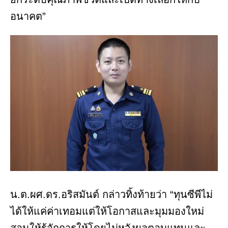
อนาคต”
น.ต.ผศ.ดร.อริสมันต์ กล่าวทิ้งท้ายว่า “ทุนซีพีไม่
ได้ให้แค่ค่าเทอมแต่ให้โอกาสและมุมมองใหม่
สอนให้รู้จักการให้โดยไม่หวังผลตอบแทนและ