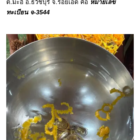
ต.มะอึ อ.ธวัชบุรี จ.ร้อยเอ็ด คือ
หมายเลข
ทะเบียน จ-3544