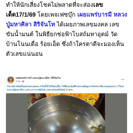
ทำให้นักเสี่ยงโชคไม่พลาดที่จะส่อง
เลข
เด็ด17/1/69
โดยเพจเฟซบุ๊ก
เผยแพร่บารมี หลวง
ปู่มหาศิลา สิริจันโท
ได้เผยภาพเลขมงคล เลข
ขันน้ำมนต์ ในพิธียกช่อฟ้าโบสถ์มหาอุตม์ วัด
บ้านโนนเดื่อ ร้อยเอ็ด ซึ่งถ้าใครตาดีจะมองเห็น
ตัวเลขแน่นอน