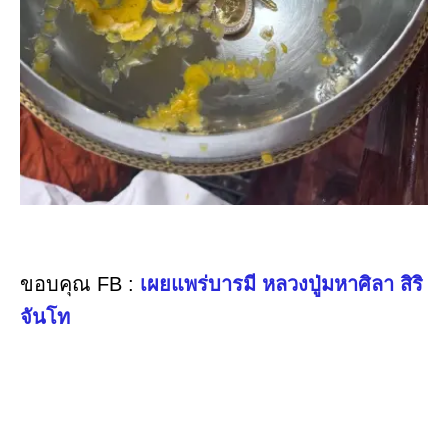
ขอบคุณ FB :
เผยแพร่บารมี หลวงปู่มหาศิลา สิริ
จันโท