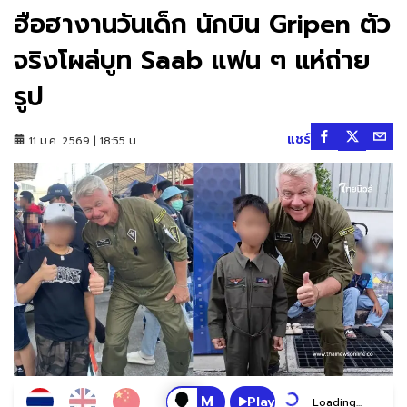
ฮือฮางานวันเด็ก นักบิน Gripen ตัว
จริงโผล่บูท Saab แฟน ๆ แห่ถ่าย
รูป
แชร์
11 ม.ค. 2569 | 18:55 น.
Play
Loading...