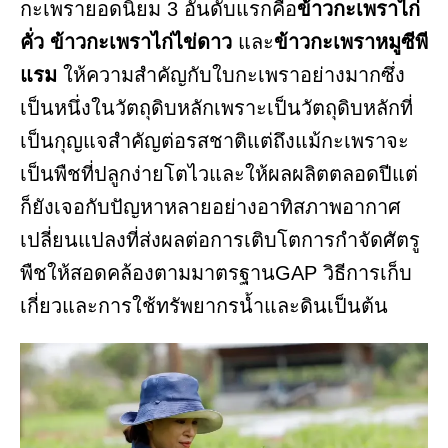
กะเพรายอดนิยม 3 อันดับแรกคือ
ข้าวกะเพราไก่
คั่ว ข้าวกะเพราไก่ไข่ดาว
และ
ข้าวกะเพราหมูซีพี
แรม
ให้ความสำคัญกับใบกะเพราอย่างมากซึ่ง
เป็นหนึ่งในวัตถุดิบหลักเพราะเป็นวัตถุดิบหลักที่
เป็นกุญแจสำคัญต่อรสชาติแต่ถึงแม้กะเพราจะ
เป็นพืชที่ปลูกง่ายโตไวและให้ผลผลิตตลอดปีแต่
ก็ยังเจอกับปัญหาหลายอย่างอาทิสภาพอากาศ
เปลี่ยนแปลงที่ส่งผลต่อการเติบโตการกำจัดศัตรู
พืชให้สอดคล้องตามมาตรฐานGAP วิธีการเก็บ
เกี่ยวและการใช้ทรัพยากรน้ำและดินเป็นต้น