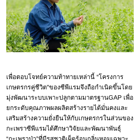
เพื่อตอบโจทย์ความท้าทายเหล่านี้ “โครงการ
เกษตรกรคู่ชีวิต”ของซีพีแรมจึงถือกำเนิดขึ้นโดย
มุ่งพัฒนาระบบเพาะปลูกตามมาตรฐานGAP เพื่อ
ยกระดับคุณภาพผลผลิตสร้างรายได้มั่นคงและ
เสริมสร้างความยั่งยืนให้กับเกษตรกรในส่วนของ
กะเพราซีพีแรมได้ศึกษาวิจัยและพัฒนาพันธุ์
“กะเพราป่า”ที่มีรสชาติเผ็ดร้อนกลิ่นหอมเฉพาะ