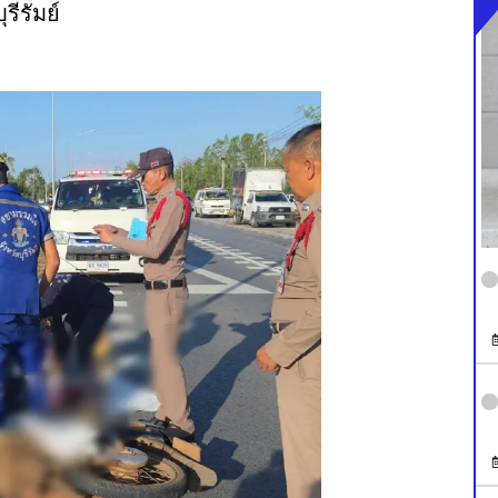
ีรัมย์