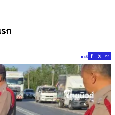
นแรก
แชร์