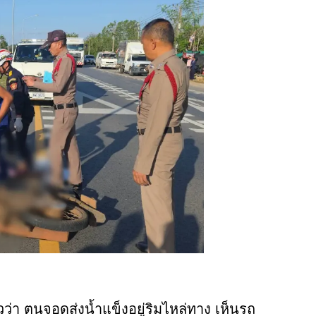
วว่า ตนจอดส่งน้ำแข็งอยู่ริมไหล่ทาง เห็นรถ