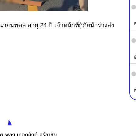
นายนพดล อายุ 24 ปี เจ้าหน้าที่กู้ภัยนำร่างส่ง
ัย พลฯ เทอดศักดิ์ ศรีลาชัย