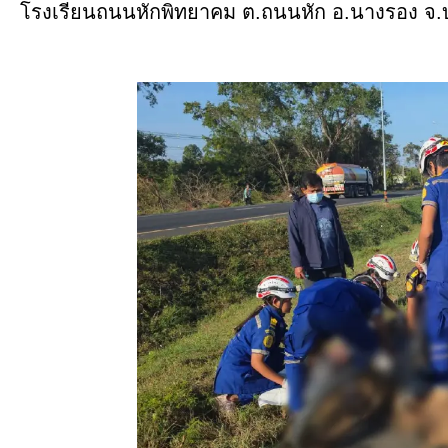
โรงเรียนถนนหักพิทยาคม ต.ถนนหัก อ.นางรอง จ.บุร