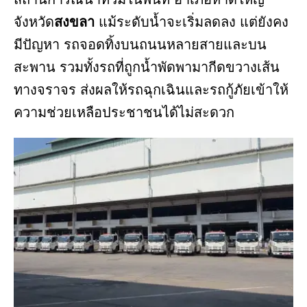
จังหวัด
สงขลา
แม้ระดับน้ำจะเริ่มลดลง แต่ยังคง
มีปัญหา รถจอดทิ้งบนถนนหลายสายและบน
สะพาน รวมทั้งรถที่ถูกน้ำพัดพามากีดขวางเส้น
ทางจราจร ส่งผลให้รถฉุกเฉินและรถกู้ภัยเข้าให้
ความช่วยเหลือประชาชนได้ไม่สะดวก