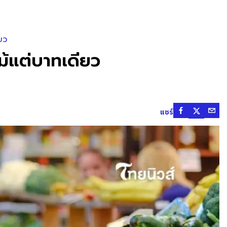
ียว
ยแม้แต่บาทเดียว
แชร์