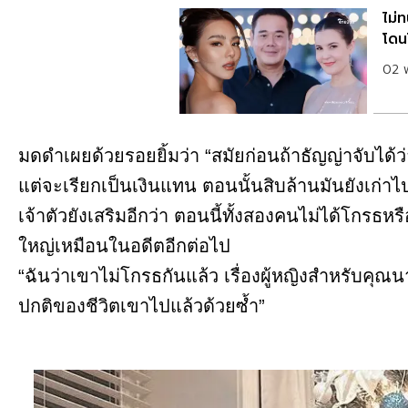
ไม่
โดน
02 
มดดำเผยด้วยรอยยิ้มว่า “สมัยก่อนถ้าธัญญ่าจับได้ว่
แต่จะเรียกเป็นเงินแทน ตอนนั้นสิบล้านมันยังเก่าไปแล
เจ้าตัวยังเสริมอีกว่า ตอนนี้ทั้งสองคนไม่ได้โกรธหรื
ใหญ่เหมือนในอดีตอีกต่อไป
“ฉันว่าเขาไม่โกรธกันแล้ว เรื่องผู้หญิงสำหรับคุณนา
ปกติของชีวิตเขาไปแล้วด้วยซ้ำ”