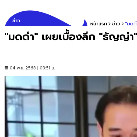
ข่าว
หน้าแรก
ข่าว
"มดดำ
"มดดำ" เผยเบื้องลึก "ธัญญ่า" 
04 พ.ย. 2568 | 09:51 น.