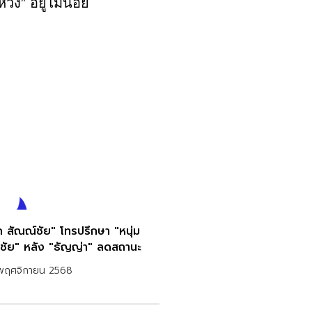
หวัง” อยู่ไม่น้อย
๊ก สัณณ์ชัย" โทรปรึกษา "หนุ่ม
ชัย" หลัง "ธัญญ่า" ลดสถานะ
พฤศจิกายน 2568