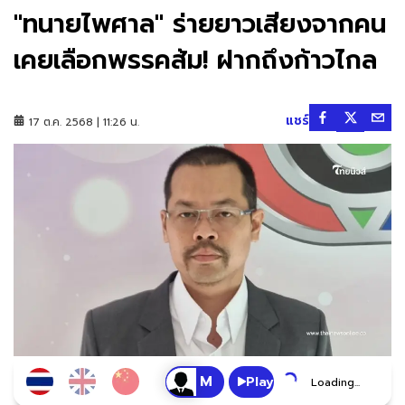
"ทนายไพศาล" ร่ายยาวเสียงจากคน
เคยเลือกพรรคส้ม! ฝากถึงก้าวไกล
แชร์
17 ต.ค. 2568 | 11:26 น.
Play
Loading...