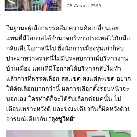
08 สิงหาคม 2569
ในฐานะผู้เลือกพรรคส้ม ความคิดเปลี่ยนเลย
แทนที่มีโอกาสได้อำนาจบริหารประเทศไว้กับมือ
กลับเสียโอกาสนี่ไป ยิ่งนักการเมืองรุ่นเก่าก็สบ
ประมาทว่าพรรคนี่ไม่มีประสบการณ์บริหารงาน
บ้านเมือง แทนที่มีโอกาสได้บริหารกลับไม่ทำ
แล้วการที่พรรคเลือก สส.เขต ลงแต่ละเขต อยาก
ให้คัดเลือกมากกว่านี้ ผลการเลือกตั้งรอบหน้าจะ
บอกเอง ใครทำดีก็จะได้รับเลือกต่อแค่นั้น ไม่
เตือนเพราะหวังดี และขณะเดียวกันก็ผิดหวังด้วย
อารมณ์เดียวกับ "
ลุงชูวิทย์
"