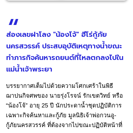
ส่องเลขฝาโลง "น้องโจ้" ฮีโร่กู้ภัย
นครสวรรค์ ประสบอุบัติเหตุทางน้ำขณะ
ทำภารกิจค้นหารถยนต์ที่ไหลตกลงไปใน
แม่น้ำเจ้าพระยา
บรรยากาศเต็มไปด้วยความโศกเศร้าในพิธี
ฌาปนกิจศพของ นายรุ่งโรจน์ รักเขตวิทย์ หรือ
“น้องโจ้” อายุ 25 ปี นักประดาน้ำชุดปฏิบัติการ
เฉพาะกิจค้นหาและกู้ภัย มูลนิธิเจ้าพ่อกวนอู-
กู้ภัยนครสวรรค์ ที่ต้องจากไปขณะปฏิบัติหน้าที่