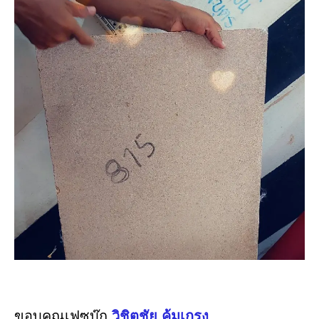
ขอบคุณเฟซบุ๊ก
วิชิตชัย คุ้มเกรง