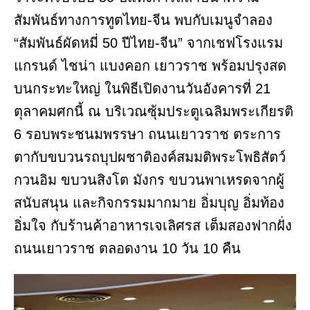
สัมพันธ์ทางการทูตไทย-จีน พบกับเมนูจำลอง
“สัมพันธ์ผัดหมี่ 50 ปีไทย-จีน” จากเชฟโรงแรม
แกรนด์ ไชน่า แบงคอก เยาวราช พร้อมปรุงสด
บนกระทะใหญ่ ในพิธีเปิดงานวันอังคารที่ 21
ตุลาคมศกนี้ ณ บริเวณซุ้มประตูเฉลิมพระเกียรติ
6 รอบพระชนมพรรษา ถนนเยาวราช ตระการ
ตากับขบวนรถบุปผชาติองค์สมมติพระโพธิสัตว์
กวนอิม ขบวนสิงโต มังกร ขบวนพาเหรดจากผู้
สนับสนุน และกิจกรรมมากมาย อิ่มบุญ อิ่มท้อง
อิ่มใจ กับร้านค้าอาหารเจเลิศรส เต็มสองฟากฝั่ง
ถนนเยาวราช ตลอดงาน 10 วัน 10 คืน