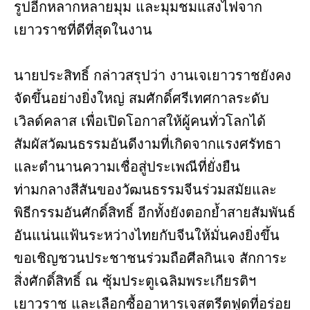
รูปอีกหลากหลายมุม และมุมชมแสงไฟจาก
เยาวราชที่ดีที่สุดในงาน
นายประสิทธิ์ กล่าวสรุปว่า งานเจเยาวราชยังคง
จัดขึ้นอย่างยิ่งใหญ่ สมศักดิ์ศรีเทศกาลระดับ
เวิลด์คลาส เพื่อเปิดโอกาสให้ผู้คนทั่วโลกได้
สัมผัสวัฒนธรรมอันดีงามที่เกิดจากแรงศรัทธา
และตำนานความเชื่อสู่ประเพณีที่ยั่งยืน
ท่ามกลางสีสันของวัฒนธรรมจีนร่วมสมัยและ
พิธีกรรมอันศักดิ์สิทธิ์ อีกทั้งยังตอกย้ำสายสัมพันธ์
อันแน่นแฟ้นระหว่างไทยกับจีนให้มั่นคงยิ่งขึ้น
ขอเชิญชวนประชาชนร่วมถือศีลกินเจ สักการะ
สิ่งศักดิ์สิทธิ์ ณ ซุ้มประตูเฉลิมพระเกียรติฯ
เยาวราช และเลือกซื้ออาหารเจสตรีตฟูดที่อร่อย