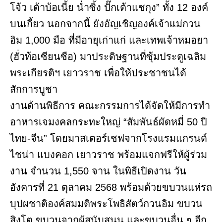
โจ้ว เต้าบ้อเนี้ย น่ำซิ้ง ปั๊กเต้าแชกุง” ทั้ง 12 องค์
บนเกี้ยว นอกจากนี้ ยังอัญเชิญองค์เจ้าแม่กวน
อิม 1,000 มือ ที่มีอายุเก่าแก่ และเทพเจ้าหมอยา
(ฮั่วท้อเซียนซือ) มาประดิษฐานที่ซุ้มประตูเฉลิม
พระเกียรติฯ เยาวราช เพื่อให้ประชาชนได้
สักการบูชา
งานด้านพิธีการ คณะกรรมการได้จัดให้มีการทำ
อาหารเจมงคลกระทะใหญ่ “สัมพันธ์ผัดหมี่ 50 ปี
ไทย-จีน” โดยมาสเตอร์เชฟจากโรงแรมแกรนด์
ไชน่า แบงคอก เยาวราช พร้อมแจกฟรีให้ผู้ร่วม
งาน จำนวน 1,550 จาน ในพิธีเปิดงาน วัน
อังคารที่ 21 ตุลาคม 2568 พร้อมด้วยขบวนแห่รถ
บุปผชาติองค์สมมติพระโพธิสัตว์กวนอิม ขบวน
สิงโต ขบวนจากผู้สนับสนุน และขบวนอื่น ๆ อีก