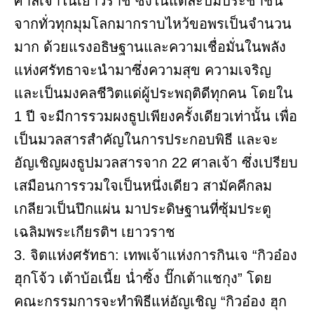
ศาลเจ้าในเยาวราช ซึ่งในแต่ละปีมีประชาชน
จากทั่วทุกมุมโลกมากราบไหว้ขอพรเป็นจำนวน
มาก ด้วยแรงอธิษฐานและความเชื่อมั่นในพลัง
แห่งศรัทธาจะนำมาซึ่งความสุข ความเจริญ
และเป็นมงคลชีวิตแด่ผู้ประพฤติดีทุกคน โดยใน
1 ปี จะมีการรวมผงธูปเพียงครั้งเดียวเท่านั้น เพื่อ
เป็นมวลสารสำคัญในการประกอบพิธี และจะ
อัญเชิญผงธูปมวลสารจาก 22 ศาลเจ้า ซึ่งเปรียบ
เสมือนการรวมใจเป็นหนึ่งเดียว สามัคคีกลม
เกลียวเป็นปึกแผ่น มาประดิษฐานที่ซุ้มประตู
เฉลิมพระเกียรติฯ เยาวราช
3️. จิตแห่งศรัทธา: เทพเจ้าแห่งการกินเจ “กิวอ๋อง
ฮุกโจ้ว เต้าบ้อเนี้ย น่ำซิ้ง ปั๊กเต้าแชกุง” โดย
คณะกรรมการจะทำพิธีแห่อัญเชิญ “กิวอ๋อง ฮุก