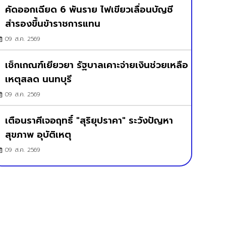
คัดออกเฉียด 6 พันราย ไฟเขียวเลื่อนบัญชี
สำรองขึ้นข้าราชการแทน
09 ส.ค. 2569
เช็กเกณฑ์เยียวยา รัฐบาลเคาะจ่ายเงินช่วยเหลือ
เหตุสลด นนทบุรี
09 ส.ค. 2569
เตือนราศีเจอฤทธิ์ "สุริยุปราคา" ระวังปัญหา
สุขภาพ อุบัติเหตุ
09 ส.ค. 2569