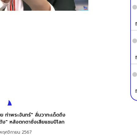
 ท่าพระจันทร์" ลั่นวาทะเด็ดถึง
ถัง" หลังตกตาชั่งเสียแชมป์โลก
พฤศจิกายน 2567