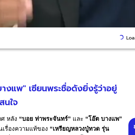
Load
บางแพ" เซียนพระชื่อดังยิ่งรู้ว่าอยู่
าสนใจ
ทศ หลัง
“บอย ท่าพระจันทร์”
และ
“โอ๊ต บางแพ”
ันเรื่องความแท้ของ
“เหรียญหลวงปู่ทวด รุ่น