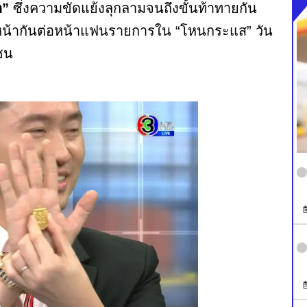
ก”
ซึ่งความขัดแย้งลุกลามจนถึงขั้นท้าทายกัน
ิญหน้ากันต่อหน้าแฟนรายการใน “โหนกระแส” วัน
ณชน