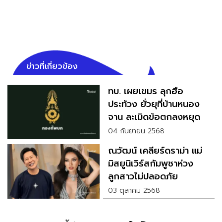
ข่าวที่เกี่ยวข้อง
ทบ. เผยเขมร ลุกฮือ
ประท้วง ยั่วยุที่บ้านหนอง
จาน ละเมิดข้อตกลงหยุด
ยิง
04 กันยายน 2568
ณวัฒน์ เคลียร์ดราม่า แม่
มิสยูนิเวิร์สกัมพูชาห่วง
ลูกสาวไม่ปลอดภัย
03 ตุลาคม 2568