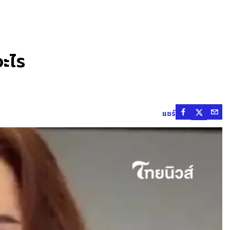
อะไร
แชร์