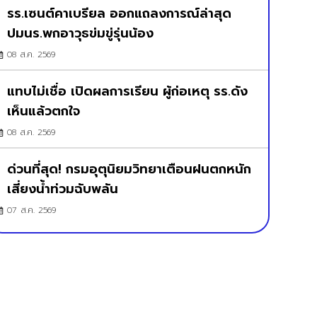
รร.เซนต์คาเบรียล ออกแถลงการณ์ล่าสุด
ปมนร.พกอาวุธข่มขู่รุ่นน้อง
08 ส.ค. 2569
แทบไม่เชื่อ เปิดผลการเรียน ผู้ก่อเหตุ รร.ดัง
เห็นแล้วตกใจ
08 ส.ค. 2569
ด่วนที่สุด! กรมอุตุนิยมวิทยาเตือนฝนตกหนัก
เสี่ยงน้ำท่วมฉับพลัน
07 ส.ค. 2569