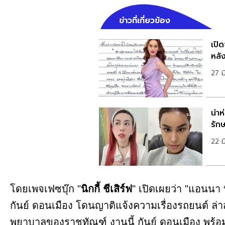
ข่าวที่เกี่ยวข้อง
เปิ
หลั
27 ม
น่า
รัก
22 
โดยเพจเฟซบุ๊ก "
นิกกี้ ชีเสิร์ฟ
" เปิดเผยว่า "แอนนา 
กันย์ ดอนเมือง โดนญาติแจ้งความเรื่องรถยนต์ ล่า
พยาบาลของราชทัณฑ์ งานนี้ กันย์ ดอนเมือง พร้