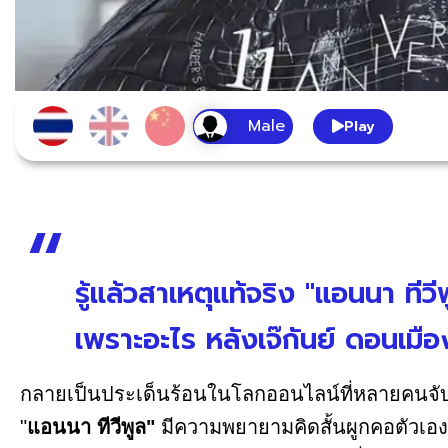
Play
รู้แล้วสาเหตุแท้จริง "แอนนา ทีว
เพราะอะไร หลังเจ๊กันย์ ดอนเมื
กลายเป็นประเด็นร้อนในโลกออนไลน์ที่หลายคนจับตา
"
แอนนา ทีวีพูล"
มีความพยายามคิดสั้นผูกคอตัวเอง ห