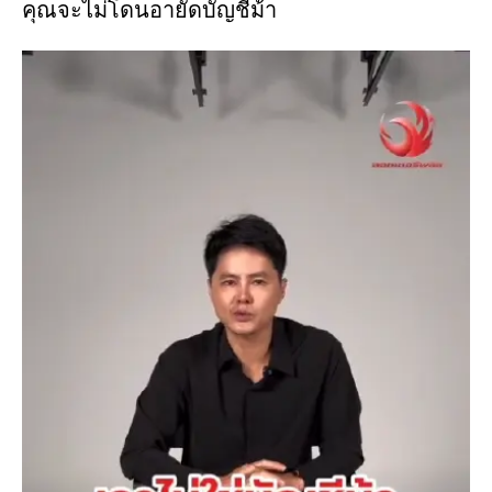
คุณจะไม่โดนอายัดบัญชีม้า