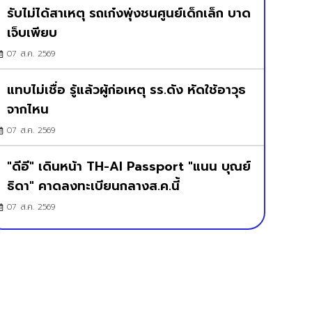
รับไม่ได้สาเหตุ รถเก๋งพุ่งชนศูนย์เด็กเล็ก บาด
เจ็บเพียบ
07 ส.ค. 2569
แทบไม่เชื่อ รู้แล้วผู้ก่อเหตุ รร.ดัง หัดใช้อาวุธ
จากไหน
07 ส.ค. 2569
"ดีอี" เดินหน้า TH-AI Passport "แนน บุณย์
ธิดา" คาดลงทะเบียนกลางส.ค.นี้
07 ส.ค. 2569