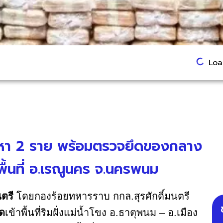
Load
ต้องหา 2 ราย พร้อมตรวจยึดของกลาง
ื้นที่ อ.เรณูนคร จ.นครพนม
นตรี
โดยกองร้อยทหารราบ กกล.สุรศักดิ์มนตรี
ด
เข้าพื้นที่ริมฝั่งแม่น้ำโขง อ.ธาตุพนม – อ.เมือง