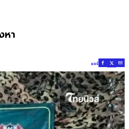
องหา
แชร์