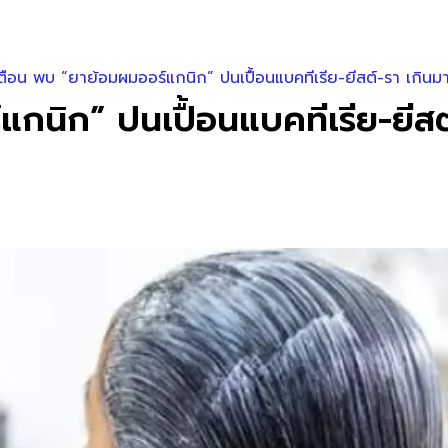
ตือน พบ “ยาย้อมผมออร์แกนิก” ปนเปื้อนแบคทีเรีย-ยีสต์-รา เกิน
แกนิก” ปนเปื้อนแบคทีเรีย-ยีส