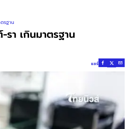
มาตรฐาน
ต์-รา เกินมาตรฐาน
แชร์