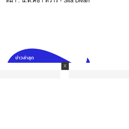
ที่มา : น.ต.ศิธา ทิวารี - Sita Divari
ข่าวล่าสุด