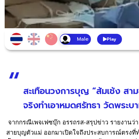
Play
สะเทือนวงการบุญ “ส้มเช้ง สามช
จริงทำเอาหมดศรัทธา วัดพระบาท
จากกรณีเพจเฟซบุ๊ก อรรถรส-สรุปข่าว รายงานว่า
สายบุญตัวแม่ ออกมาเปิดใจถึงประสบการณ์ตรงที่ทำใ