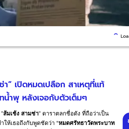
Load
่า” เปิดหมดเปลือก สาเหตุที่แท้
น้ำพุ หลังเจอกับตัวเต็มๆ
 "
ส้มเช้ง สามช่า
" ดาราตลกชื่อดัง ที่ถือว่าเป็น
ห้เธอถึงกับพูดชัดว่า “
หมดศรัทธาวัดพระบาท