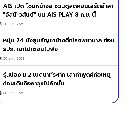
AIS เปิด โซนหน้าจอ ชวนดูสดคอนเสิร์ตอำลา
"อัสนี-วสันต์" บน AIS PLAY 8 ก.ย. นี้
08 ส.ค. 2569
หนุ่ม 24 นั่งสูบกัญชาข้างตึกโรงพยาบาล ก่อน
รปภ. เข้าไปเตือนไม่ฟัง
08 ส.ค. 2569
รุ่นน้อง ม.2 เปิดนาทีระทึก เล่าคำพูดผู้ก่อเหตุ
ก่อนเดินถืออาวุธไปอีกชั้น
08 ส.ค. 2569