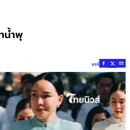
ทน้ำพุ
แชร์