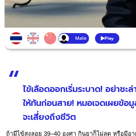
Play
ไข้เลือดออกเริ่มระบาด! อย่าชะล่
ให้ทันก่อนสาย! หมอเจดเผยข้อมูล
จะเสี่ยงถึงชีวิต
ถ้ามีไข้สูงลอย 39–40 องศา กินยาก็ไม่ลด หรือมีอา