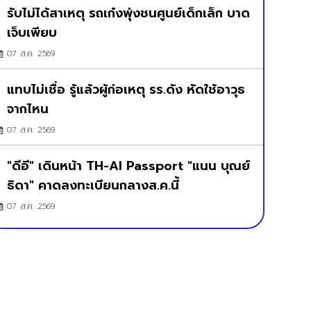
รับไม่ได้สาเหตุ รถเก๋งพุ่งชนศูนย์เด็กเล็ก บาด
เจ็บเพียบ
07 ส.ค. 2569
แทบไม่เชื่อ รู้แล้วผู้ก่อเหตุ รร.ดัง หัดใช้อาวุธ
จากไหน
07 ส.ค. 2569
"ดีอี" เดินหน้า TH-AI Passport "แนน บุณย์
ธิดา" คาดลงทะเบียนกลางส.ค.นี้
07 ส.ค. 2569