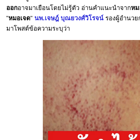
ออก
อาจมาเยือนโดยไม่รู้ตัว อ่านคำแนะนำจาก
หม
"
หมอเจด
"
นพ.เจษฎ์ บุณยวงศ์วิโรจน์
รองผู้อำนว
มาโพสต์ข้อความระบุว่า