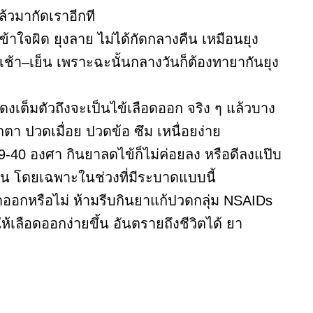
แล้วมากัดเราอีกที
เข้าใจผิด ยุงลาย ไม่ได้กัดกลางคืน เหมือนยุง
ช้า–เย็น เพราะฉะนั้นกลางวันก็ต้องทายากันยุง
นแดงเต็มตัวถึงจะเป็นไข้เลือดออก จริง ๆ แล้วบาง
ตา ปวดเมื่อย ปวดข้อ ซึม เหนื่อยง่าย
ูง 39-40 องศา กินยาลดไข้ก็ไม่ค่อยลง หรือดีลงแป๊บ
่อน โดยเฉพาะในช่วงที่มีระบาดแบบนี้
ลือดออกหรือไม่ ห้ามรีบกินยาแก้ปวดกลุ่ม NSAIDs
เลือดออกง่ายขึ้น อันตรายถึงชีวิตได้ ยา