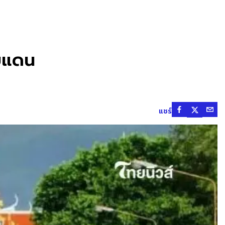
ายแดน
แชร์