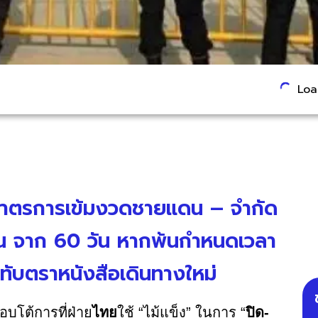
Load
จอมาตรการเข้มงวดชายแดน – จำกัด
 วัน จาก 60 วัน หากพ้นกำหนดเวลา
ับตราหนังสือเดินทางใหม่
อบโต้การที่ฝ่าย
ไทย
ใช้ “ไม้แข็ง” ในการ “
ปิด-