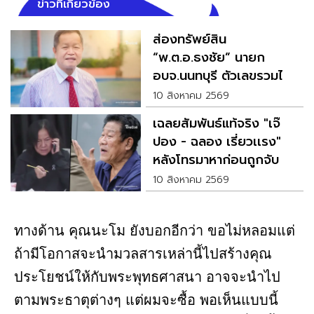
ข่าวที่เกี่ยวข้อง
ส่องทรัพย์สิน
“พ.ต.อ.ธงชัย” นายก
อบจ.นนทบุรี ตัวเลขรวมไม่
ธรรมดา
10 สิงหาคม 2569
เฉลยสัมพันธ์แท้จริง "เจ๊
ปอง - ฉลอง เรี่ยวเเรง"
หลังโทรมาหาก่อนถูกจับ
10 สิงหาคม 2569
ทางด้าน คุณนะโม ยังบอกอีกว่า ขอไม่หลอมแต่
ถ้ามีโอกาสจะนำมวลสารเหล่านี้ไปสร้างคุณ
ประโยชน์ให้กับพระพุทธศาสนา อาจจะนำไป
ตามพระธาตุต่างๆ แต่ผมจะซื้อ พอเห็นแบบนี้