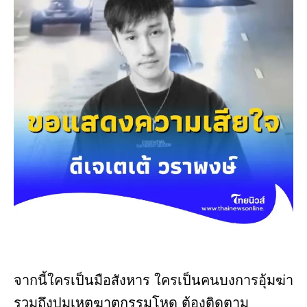
จากนี้ใครเป็นมือสังหาร ใครเป็นคนบงการอุ้มฆ่า
รวมถึงปมเหตุฆาตกรรมโหด ต้องติดตาม