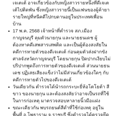
เจเตเต้ อาจเกี่ยวข้องกับหญิงสาวรายหนึ่งที่ดีเจเต
เต้ไปติดพัน ซึ่งหญิงสาวรายนี้เป็นแฟนของผู้ค้ายา
รายใหญ่ที่หนีคดีไปกบดานอยู่ในประเทศเพื่อน
บ้าน
17 พ.ค. 2568 เจ้าหน้าที่ตำรวจ สภ.เมือง
กาญจนบุรี คุมตัวนายกุน และนายธนเดช ผู้
ต้องหาคดีเสพสารเสพติด และเป็นผู้ต้องสงสัยใน
คดีการหายตัวของดีเจเตเต้ ก่อนคุมตัวส่งฝากขัง
ศาลจังหวัดกาญจนบุรี โดยนายกุน ปิดปากเงียบไม่
ปริปากพูดถึงการหายตัวของดีเจเตเต้ ส่วนนายธน
เดช ปฏิเสธเสียงแข็งว่าไม่มีส่วนเกี่ยวข้องใดๆ กับ
คดีการหายตัวไปของดีเจเตเต้
วันเดียวกัน ตำรวจได้นำรถกระบะยี่ห้อโตโยต้า สี
ขาว ของนายกุน และต้องสงสัยว่าอาจเป็นรถที่ใช้
ในการก่อเหตุ มาตรวจสอบหาลายนิ้วมือแฝง
ขณะเดียวกัน พบรถยนต์สีดำที่ใช้ก่อเหตุ อยู่ใน
พื้นที่ อ.โพธาราม จ.ราชบุรี ซึ่งตำรวจได้ตรวจยึด