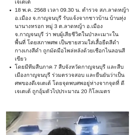
เจเตเต้
18 พ.ค. 2568 เวลา 09.30 น. ตำรวจ สภ.ลาดหญ้า
อ.เมือง จ.กาญจนบุรี รับแจ้งจากชาวบ้าน บ้านทุ่ง
นานางหรอก หมู่ 3 ต.ลาดหญ้า อ.เมือง
จ.กาญจนบุรี ว่า พบผู้เสียชีวิตในป่าละเมาะใน
พื้นที่ โดยสภาพศพ เป็นชายสวมใส่เสื้อยืดสีดำ
กางเกงสีดำ ถูกมัดมือไพล่หลังด้วยเชือกไนลอนสี
เขียว
โดยมีทีมสืบภาค 7 สืบจังหวัดกาญจนบุรี และสืบ
เมืองกาญจนบุรี ร่วมตรวจสอบ และยืนยันว่าเป็น
ศพของดีเจเตเต้ โดยจุดพบศพอยู่ห่างจากจุดที่ ดี
เจเตเต้ ถูกอุ้มตัวไปประมาณ 20 กิโลเมตร