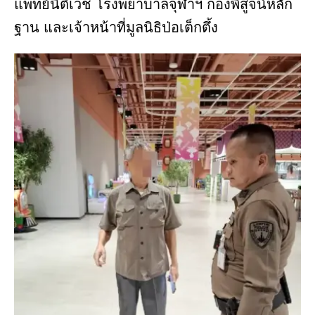
แพทย์นิติเวช โรงพยาบาลจุฬาฯ กองพิสูจน์หลัก
ฐาน และเจ้าหน้าที่มูลนิธิป่อเต็กตึ้ง