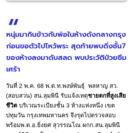
หนุ่มมากินข้าวกับพ่อในห้างดังกลางกรุง
ก่อนขอตัวไปไหว้พระ สุดท้ายพบดิ่งชั้น7
ของห้างลงมาดับสลด พบประวัติป่วยซึม
เศร้า
วันที่ 2 พ.ค. 68 พ.ต.ท.พงษ์พันธุ์ พลหาญ สว.
(สอบสวน) สน.ลุมพินี รับแจ้งเหตุ
ชายตกที่สูงเสีย
ชีวิต
บริเวณระเบียงชั้น 3 ห้างแห่งหนึ่ง เขต
ปทุมวัน กรุงเทพมหานคร จึงรุดไปตรวจสอบ
พร้อมพ.ต.อ.ยิ่งยศ สุวรรณโณ ผกก.สน.ลุมพินี