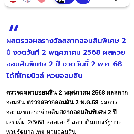
ผลตรวจผลรางวัลสลากออมสินพิเศษ 2
ปี งวดวันที่ 2 พฤศภาคม 2568 ผลหวย
ออมสินพิเศษ 2 ปี งวดวันที่ 2 พ.ค. 68
ได้ที่ไทยนิวส์ หวยออมสิน
ตรวจผลหวยออมสิน 2 พฤศภาคม 2568
ผลสลาก
ออมสิน
ตรวจสลากออมสิน 2 พ.ค.68
ผลการ
ออกเลขสลากจ่ายคืน
สลากออมสินพิเศษ 2 ปี
เลขเด็ด 2/5/68 ลอตเตอรี่ สลากกินแบ่งรัฐบาล
หวยรัฐบาลไทย หวยออมสิน