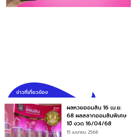
ข่าวที่เกี่ยวข้อง
ผลหวยออมสิน 16 เม.ย.
68 ผลสลากออมสินพิเศษ
1ปี งวด 16/04/68
15 เมษายน 2568