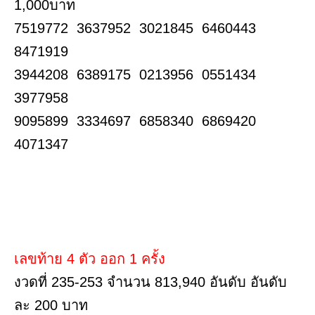
1,000บาท
7519772 3637952 3021845 6460443
8471919
3944208 6389175 0213956 0551434
3977958
9095899 3334697 6858340 6869420
4071347
เลขท้าย 4 ตัว ออก 1 ครั้ง
งวดที่ 235-253 จำนวน 813,940 อันดับ อันดับ
ละ 200 บาท