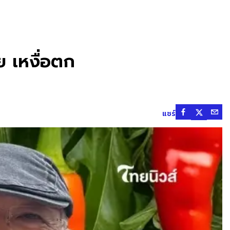
 เหงื่อตก
แชร์