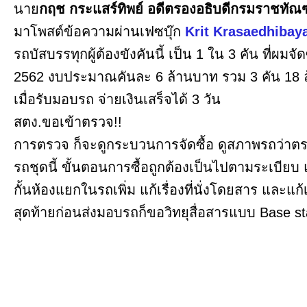
นาย
กฤช กระแสร์ทิพย์
อดีตรองอธิบดีกรมราชทัณ
มาโพสต์ข้อความผ่านเฟซบุ๊ก
Krit Krasaedhibay
รถบัสบรรทุกผู้ต้องขังคันนี้ เป็น 1 ใน 3 คัน ที่ผมจ
2562 งบประมาณคันละ 6 ล้านบาท รวม 3 คัน 18 ล้า
เมื่อรับมอบรถ จ่ายเงินเสร็จได้ 3 วัน
สตง.ขอเข้าตรวจ!!
การตรวจ ก็จะดูกระบวนการจัดซื้อ ดูสภาพรถว่า
รถชุดนี้ ขั้นตอนการซื้อถูกต้องเป็นไปตามระเบียบ 
กั้นห้องแยกในรถเพิ่ม แก้เรื่องที่นั่งโดยสาร และแก
สุดท้ายก่อนส่งมอบรถก็ขอวิทยุสื่อสารแบบ Base s