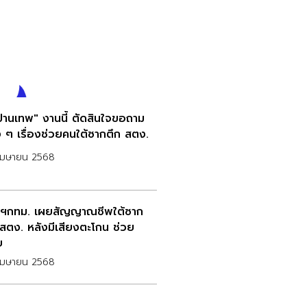
ปานเทพ" งานนี้ ตัดสินใจขอถาม
 ๆ เรื่องช่วยคนใต้ซากตึก สตง.
เมษายน 2568
ว่าฯกทม. เผยสัญญาณชีพใต้ซาก
 สตง. หลังมีเสียงตะโกน ช่วย
ย
เมษายน 2568