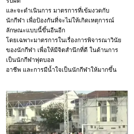
รับผิด
และจะดำเนินการ มาตรการที่เข้มงวดกับ
นักกีฬา เพื่อป้องกันที่จะไม่ให้เกิดเหตุการณ์
ลักษณะแบบนี้ขึ้นอีนอีก
โดยเฉพาะมาตรการในเรื่องการพิจารณาวินัย
ของนักกีฬา เพื่อให้มีจิตสำนึกที่ดี ในด้านการ
เป็นนักกีฬาฟุตบอล
อาชีพ และการมีน้ำใจเป็นนักกีฬาให้มากขึ้น