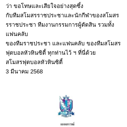
ว่า ขอโทษและเสียใจอย่างสุดซึ้ง
กับทีมสโมสรราชประชาและนักกีฬาของสโมสร
รราชประชา ทีมงานกรรมการผู้ตัดสิน รวมทั้ง
แฟนคลับ
ของทีมราชประชา และแฟนคลับ ของทีมสโมสร
ฟุตบอลหัวหินซิตี้ ทุกท่านไว้ ฯ ที่นี่ด้วย
สโมสรฟุตบอลหัวหินซิตี้
3 มีนาคม 2568