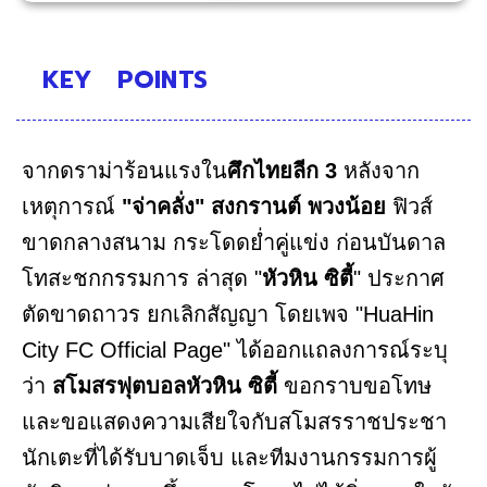
KEY
POINTS
จากดราม่าร้อนแรงใน
ศึกไทยลีก 3
หลังจาก
เหตุการณ์
"จ่าคลั่ง" สงกรานต์ พวงน้อย
ฟิวส์
ขาดกลางสนาม กระโดดย่ำคู่แข่ง ก่อนบันดาล
โทสะชกกรรมการ ล่าสุด "
หัวหิน ซิตี้
" ประกาศ
ตัดขาดถาวร ยกเลิกสัญญา โดยเพจ "HuaHin
City FC Official Page" ได้ออกแถลงการณ์ระบุ
ว่า
สโมสรฟุตบอลหัวหิน ซิตี้
ขอกราบขอโทษ
และขอแสดงความเสียใจกับสโมสรราชประชา
นักเตะที่ได้รับบาดเจ็บ และทีมงานกรรมการผู้