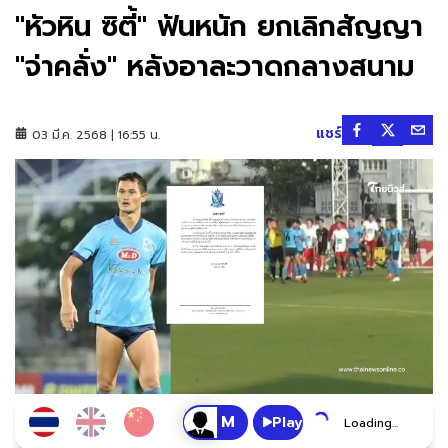
"หัวหิน ซิตี้" ฟันหนัก ยกเลิกสัญญา
"จ่าคลั่ง" หลังอาละวาดกลางสนาม
แชร์
03 มี.ค. 2568 | 16:55 น.
Play
Loading...