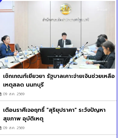
เช็กเกณฑ์เยียวยา รัฐบาลเคาะจ่ายเงินช่วยเหลือ
เหตุสลด นนทบุรี
09 ส.ค. 2569
เตือนราศีเจอฤทธิ์ "สุริยุปราคา" ระวังปัญหา
สุขภาพ อุบัติเหตุ
09 ส.ค. 2569