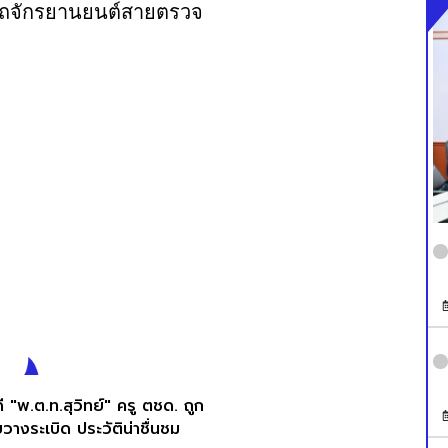
ยรถจักรยานยนต์สายตรวจ
ี "พ.ต.ท.สุวิทย์" ครู ตชด. ถูก
วางระเบิด ประวัติน่าชื่นชม