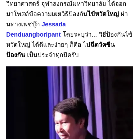
วิทยาศาสตร์ จุฬาลงกรณ์มหาวิทยาลัย ได้ออก
มาโพสต์ข้อความเผยวิธีป้องกัน
ไข้หวัดใหญ่
ผ่า
นทางเฟซบุ๊ก
Jessada
Denduangboripant
โดยระบุว่า... วิธีป้องกันไข้
หวัดใหญ่ ได้ดีและง่ายๆ ก็คือ ไป
ฉีดวัคซีน
ป้องกัน
เป็นประจำทุกปีครับ