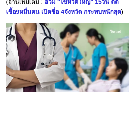
(อ่านเพิ่มเติม :
อ่วม "ไข้หวัดใหญ่" 15วัน ติด
เชื้อ9หมื่นคน เปิดชื่อ 4จังหวัด กระทบหนักสุด
)