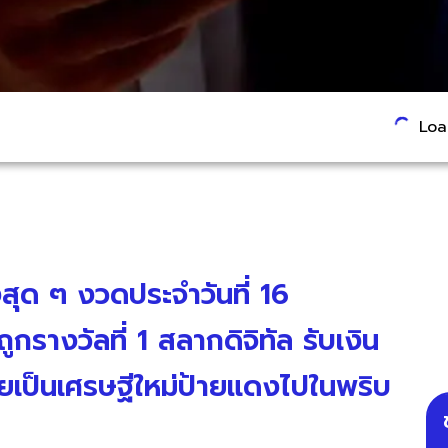
Load
ฮงสุด ๆ งวดประจำวันที่ 16
ูกรางวัลที่ 1 สลากดิจิทัล รับเงิน
ยเป็นเศรษฐีใหม่ป้ายแดงไปในพริบ