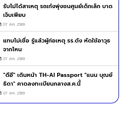
รับไม่ได้สาเหตุ รถเก๋งพุ่งชนศูนย์เด็กเล็ก บาด
เจ็บเพียบ
07 ส.ค. 2569
แทบไม่เชื่อ รู้แล้วผู้ก่อเหตุ รร.ดัง หัดใช้อาวุธ
จากไหน
07 ส.ค. 2569
"ดีอี" เดินหน้า TH-AI Passport "แนน บุณย์
ธิดา" คาดลงทะเบียนกลางส.ค.นี้
07 ส.ค. 2569