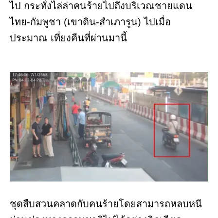
ไป กระทั่งไล่ล่าคนร้ายไปถึงบริเวณชายแดน
ไทย-กัมพูชา (เขาดิน-สำเภารูน) ไปเมื่อ
ประมาณ เที่ยงคืนที่ผ่านมานี้
ชุดสืบสวนคลาดกับคนร้ายโดยสามารถหลบหนี