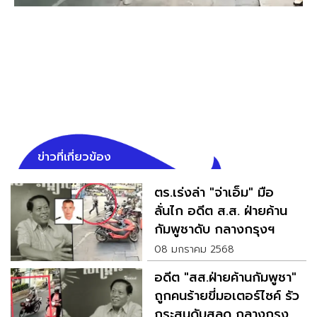
ข่าวที่เกี่ยวข้อง
ตร.เร่งล่า "จ่าเอ็ม" มือ
ลั่นไก อดีต ส.ส. ฝ่ายค้าน
กัมพูชาดับ กลางกรุงฯ
08 มกราคม 2568
อดีต "สส.ฝ่ายค้านกัมพูชา"
ถูกคนร้ายขี่มอเตอร์ไซค์ รัว
กระสุนดับสลด กลางกรุง