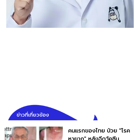
ข่าวที่เกี่ยวข้อง
คนแรกของไทย ป่วย "โรค
หายาก" หลังฉีดวัคซีน