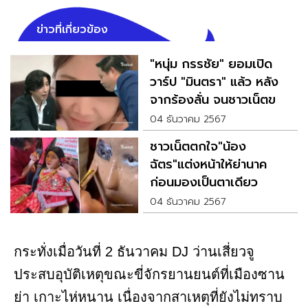
ข่าวที่เกี่ยวข้อง
"หนุ่ม กรรชัย" ยอมเปิด
วาร์ป "มินตรา" แล้ว หลัง
จากร้องลั่น จนชาวเน็ตขอ
ดูด้วย
04 ธันวาคม 2567
ชาวเน็ตตกใจ"น้อง
ฉัตร"แต่งหน้าให้ย่านาค
ก่อนมองเป็นตาเดียว
04 ธันวาคม 2567
กระทั่งเมื่อวันที่ 2 ธันวาคม DJ ว่านเสี่ยวจู
ประสบอุบัติเหตุขณะขี่จักรยานยนต์ที่เมืองซาน
ย่า เกาะไห่หนาน เนื่องจากสาเหตุที่ยังไม่ทราบ