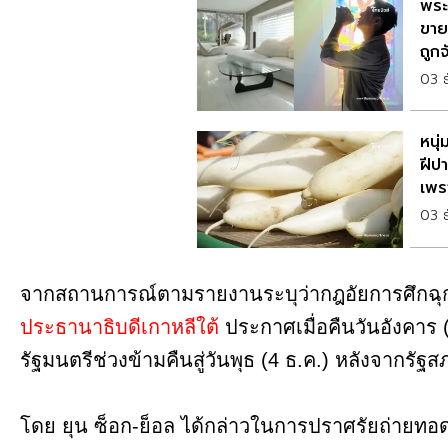
พระ
ขาย
ถูกจ
03 
หนุ
ฝีป
เพร
03 
จากสถานการณ์ตามรายงานระบุว่ากฎอัยการศึกฉุกเ
ประธานาธิบดีเกาหลีใต้
ประกาศเมื่อคืนวันอังคาร
รัฐมนตรีช่วงข้ามคืนสู่วันพุธ (4 ธ.ค.) หลังจากร
โดย ยุน ซ็อก-ย็อล ได้กล่าวในการปราศรัยถ่ายทอ