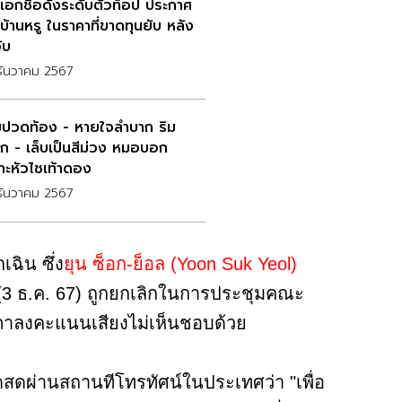
เอกชื่อดังระดับตัวท็อป ประกาศ
บ้านหรู ในราคาที่ขาดทุนยับ หลัง
ับ
ธันวาคม 2567
่มปวดท้อง - หายใจลำบาก ริม
าก - เล็บเป็นสีม่วง หมอบอก
าะหัวไชเท้าดอง
ธันวาคม 2567
ฉิน ซึ่ง
ยุน ซ็อก-ย็อล (Yoon Suk Yeol)
 (3 ธ.ค. 67) ถูกยกเลิกในการประชุมคณะ
ัฐสภาลงคะแนนเสียงไม่เห็นชอบด้วย
ดสดผ่านสถานทีโทรทัศน์ในประเทศว่า "เพื่อ