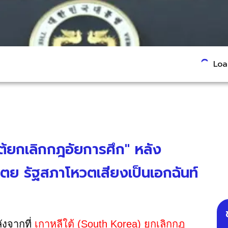
Load
ีใต้ยกเลิกกฎอัยการศึก" หลัง
ปไตย รัฐสภาโหวตเสียงเป็นเอกฉันท์
ังจากที่
เกาหลีใต้ (South Korea) ยกเลิกกฎ