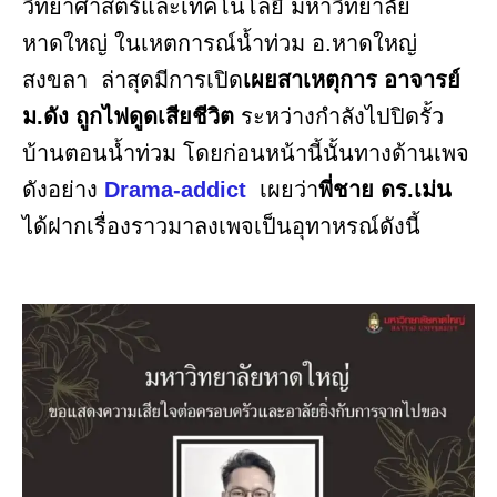
วิทยาศาสตร์และเทคโนโลยี มหาวิทยาลัย
หาดใหญ่ ในเหตการณ์น้ำท่วม อ.หาดใหญ่
สงขลา ล่าสุดมีการเปิด
เผยสาเหตุการ อาจารย์
ม.ดัง ถูกไฟดูดเสียชีวิต
ระหว่างกำลังไปปิดรั้ว
บ้านตอนน้ำท่วม โดยก่อนหน้านี้นั้นทางด้านเพจ
ดังอย่าง
Drama-addict
เผยว่า
พี่ชาย ดร.เม่น
ได้ฝากเรื่องราวมาลงเพจเป็นอุทาหรณ์ดังนี้