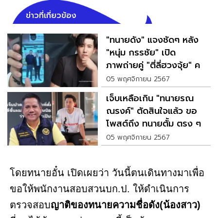
ข่าวที่เกี่ยวข้อง
"ทนายดัง" แจงชัดๆ หลัง
"หนุ่ม กรรชัย" เปิด
ภาพถ่ายคู่ "ตี่ลี่ฮวงจุ้ย" คน
ดัง
05 พฤศจิกายน 2567
เจ็บเหลือเกิน "ทนายรณ
ณรงค์" ตัดสินใจแล้ว ขอ
โพสต์ถึง ทนายตั้ม ตรง ๆ
05 พฤศจิกายน 2567
โดยทนายอั๋น เปิดเผยว่า วันนี้ตนเดินทางมาเพื่อ
ขอให้พนักงานสอบสวนบก.ป. ให้ดำเนินการ
ตรวจสอบ
ญาติของทนายความชื่อดัง(น้องสาว)