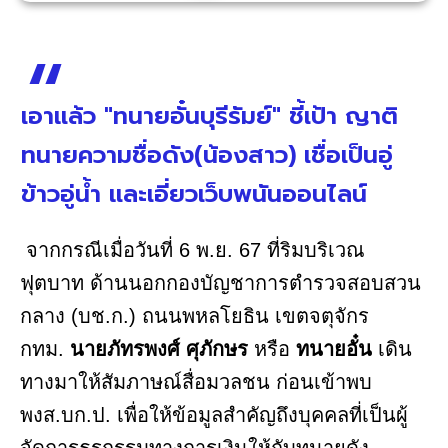
เอาแล้ว "ทนายอั๋นบุรีรัมย์" ชี้เป้า ญาติ
ทนายความชื่อดัง(น้องสาว) เชื่อเป็นอู่
ข้าวอู่น้ำ และเอี่ยวเว็บพนันออนไลน์
จากกรณีเมื่อวันที่ 6 พ.ย. 67 ที่ริมบริเวณ
ฟุตบาท ด้านนอกกองบัญชาการตำรวจสอบสวน
กลาง (บช.ก.) ถนนพหลโยธิน เขตจตุจักร
กทม.
นายภัทรพงศ์ ศุภักษร
หรือ
ทนายอั๋น
เดิน
ทางมาให้สัมภาษณ์สื่อมวลชน ก่อนเข้าพบ
พงส.บก.ป. เพื่อให้ข้อมูลสำคัญถึงบุคคลที่เป็นผู้