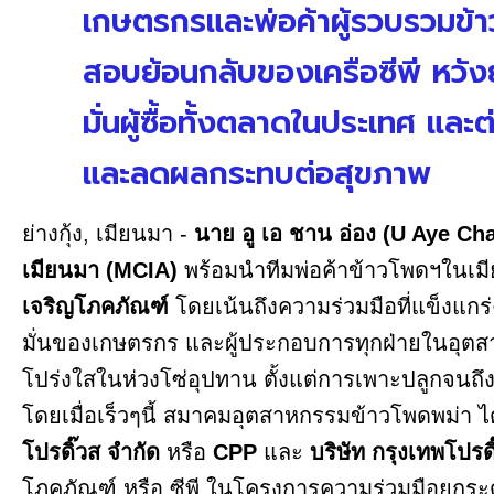
เกษตรกรและพ่อค้าผู้รวบรวมข้าว
สอบย้อนกลับของเครือซีพี หวังย
มั่นผู้ซื้อทั้งตลาดในประเทศ แ
และลดผลกระทบต่อสุขภาพ
ย่างกุ้ง, เมียนมา -
นาย อู เอ ชาน อ่อง (U Aye 
เมียนมา (MCIA)
พร้อมนำทีมพ่อค้าข้าวโพดฯในเ
เจริญโภคภัณฑ์
โดยเน้นถึงความร่วมมือที่แข็งแก
มั่นของเกษตรกร และผู้ประกอบการทุกฝ่ายในอุตส
โปร่งใสในห่วงโซ่อุปทาน ตั้งแต่การเพาะปลูกจนถึ
โดยเมื่อเร็วๆนี้ สมาคมอุตสาหกรรมข้าวโพดพม่า 
โปรดิ๊วส จำกัด
หรือ
CPP
และ
บริษัท กรุงเทพโปรด
โภคภัณฑ์ หรือ ซีพี ในโครงการความร่วมมือยกระด