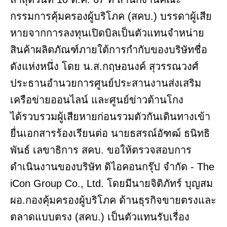
กรรมการคุ้มครองผู้บริโภค (สคบ.) บรรดาผู้เสีย
หายจากการลงทุนเปิดบิลเป็นตัวแทนจำหน่าย
สินค้าผลิตภัณฑ์ภายใต้การกำกับของบริษัทชื่อ
ดังแห่งหนึ่ง โดย น.ส.กฤษอนงค์ สุวรรณวงศ์
ประธานอำนวยการศูนย์ประสานงานส่งเสริม
เครือข่ายออนไลน์ และศูนย์ข่าวต้านโกง
ได้รวบรวมผู้เสียหายก่อนรวมตัวกันเดินทางเข้า
ยื่นเอกสารร้องเรียนต่อ นายธสรณ์อัฑฒ์ ธนิทธิ
พันธ์ เลขาธิการ สคบ. ขอให้ตรวจสอบการ
ดำเนินงานของบริษัท ดิไอคอนกรุ๊ป จำกัด - The
iCon Group Co., Ltd. โดยมีนายจิติภัทร์ บุญสม
ผอ.กองคุ้มครองผู้บริโภค ด้านธุรกิจขายตรงและ
ตลาดแบบตรง (สคบ.) เป็นตัวแทนรับเรื่อง