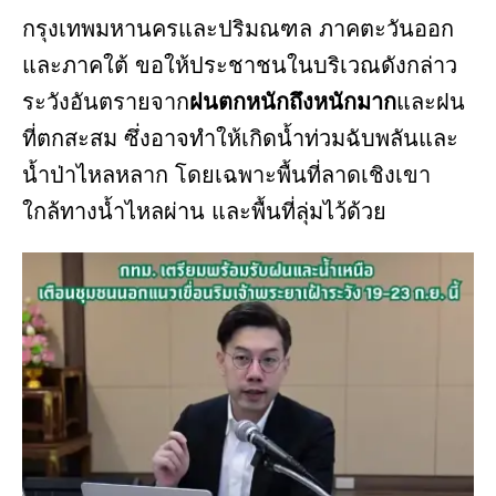
กรุงเทพมหานครและปริมณฑล ภาคตะวันออก
และภาคใต้ ขอให้ประชาชนในบริเวณดังกล่าว
ระวังอันตรายจาก
ฝนตกหนักถึงหนักมาก
และฝน
ที่ตกสะสม ซึ่งอาจทำให้เกิดน้ำท่วมฉับพลันและ
น้ำป่าไหลหลาก โดยเฉพาะพื้นที่ลาดเชิงเขา
ใกล้ทางน้ำไหลผ่าน และพื้นที่ลุ่มไว้ด้วย