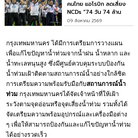
คนไทย แอโรบิก ลดเสี่ยง
NCDs “74 วัน 74 ล้าน
แคลอรี” เฉลิมพระเกียรติฯ
09 สิงหาคม 2569
กรุงเทพมหานคร ได้มีการเตรียมการวางแผน
เพื่อแก้ไขปัญหาน้ำท่วมจากน้ำฝน น้ำหลาก และ
น้ำทะเลหนุนสูง ซึ่งมีศูนย์ควบคุมระบบป้องกัน
น้ำท่วมเฝ้าติดตามสถานการณ์น้ำอย่างใกล้ชิด
การเตรียมความพร้อมรับมือกับ
สถานการณ์น้ำ
ท่วม
กรุงเทพมหานครได้จัดเจ้าหน้าที่ให้เฝ้า
ระวังตามจุดอ่อนหรือจุดเสี่ยงน้ำท่วม รวมทั้งได้
จัดเตรียมความพร้อมอุปกรณ์และเครื่องมือต่าง
ๆ เพื่อให้สามารถป้องกันและแก้ไขปัญหาน้ำท่วม
ได้อย่างรวดเร็ว